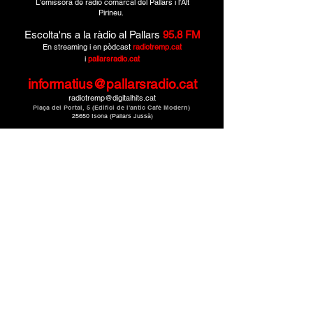
L'emissora de ràdio comarcal del Pallars i l'Alt
Pirineu.
Escolta'ns a la ràdio al Pallars
95.8 FM
En streaming i en pòdcast
radiotremp.cat
i
pallarsradio.cat
informatius@pallarsradio.cat
radiotremp@digitalhits.cat
Plaça del Portal, 5 (Edifici de l'antic Cafè Modern)
25650 Isona (Pallars Jussà)
Montcau Produccions · Un mitjà de
CMG Catalunya
Media Grup.
© 2025. Tots els drets reservats.
Política de privacitat
Avís legal
SUBSCRIURE