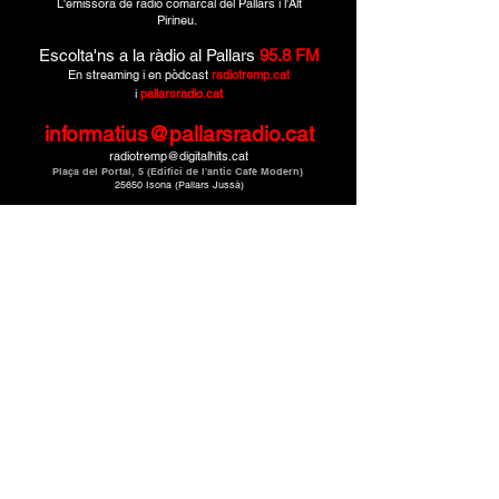
L'emissora de ràdio comarcal del Pallars i l'Alt
Pirineu.
Escolta'ns a la ràdio al Pallars
95.8 FM
En streaming i en pòdcast
radiotremp.cat
i
pallarsradio.cat
informatius@pallarsradio.cat
radiotremp@digitalhits.cat
Plaça del Portal, 5 (Edifici de l'antic Cafè Modern)
25650 Isona (Pallars Jussà)
Montcau Produccions · Un mitjà de
CMG Catalunya
Media Grup.
© 2025. Tots els drets reservats.
Política de privacitat
Avís legal
SUBSCRIURE