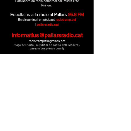
L'emissora de ràdio comarcal del Pallars i l'Alt
Pirineu.
Escolta'ns a la ràdio al Pallars
95.8 FM
En streaming i en pòdcast
radiotremp.cat
i
pallarsradio.cat
informatius@pallarsradio.cat
radiotremp@digitalhits.cat
Plaça del Portal, 5 (Edifici de l'antic Cafè Modern)
25650 Isona (Pallars Jussà)
Montcau Produccions · Un mitjà de
CMG Catalunya
Media Grup.
© 2025. Tots els drets reservats.
Política de privacitat
Avís legal
SUBSCRIURE