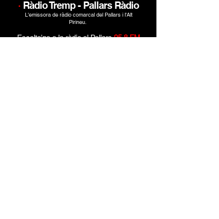
·
Ràdio Tremp - Pallars Ràdio
L'emissora de ràdio comarcal del Pallars i l'Alt
Pirineu.
Escolta'ns a la ràdio al Pallars
95.8 FM
En streaming i en pòdcast
radiotremp.cat
i
pallarsradio.cat
informatius@pallarsradio.cat
radiotremp@digitalhits.cat
Plaça del Portal, 5 (Edifici de l'antic Cafè Modern)
25650 Isona (Pallars Jussà)
Montcau Produccions · Un mitjà de
CMG Catalunya
Media Grup.
© 2025. Tots els drets reservats.
Política de privacitat
Avís legal
SUBSCRIURE