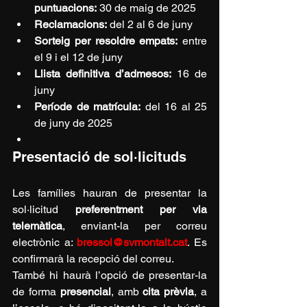
puntuacions:
 30 de maig de 2025
Reclamacions:
 del 2 al 6 de juny
Sorteig per resoldre empats:
 entre 
el 9 i el 12 de juny
Llista definitiva d’admesos:
 16 de 
juny
Període de matrícula:
 del 16 al 25 
de juny de 2025
Presentació de sol·licituds
Les famílies hauran de presentar la 
sol·licitud 
preferentment per via 
telemàtica
, enviant-la per correu 
electrònic a: 
bressol@svmontalt.cat
. Es 
confirmarà la recepció del correu.
També hi haurà l’opció de presentar-la 
de forma 
presencial
, amb 
cita prèvia
, a 