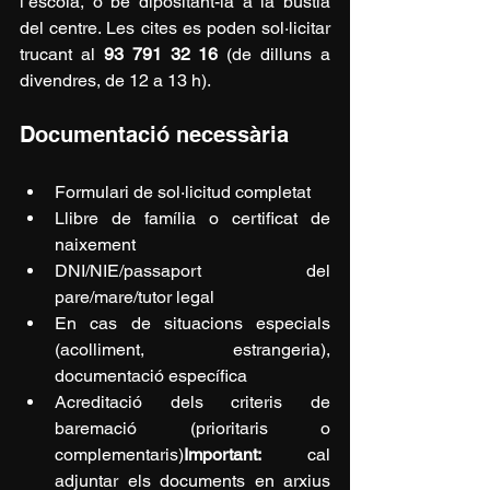
l’escola, o bé dipositant-la a la bústia 
del centre. Les cites es poden sol·licitar 
trucant al 
93 791 32 16
 (de dilluns a 
divendres, de 12 a 13 h).
Documentació necessària
Formulari de sol·licitud completat
Llibre de família o certificat de 
naixement
DNI/NIE/passaport del 
pare/mare/tutor legal
En cas de situacions especials 
(acolliment, estrangeria), 
documentació específica
Acreditació dels criteris de 
baremació (prioritaris o 
complementaris)
Important:
 cal 
adjuntar els documents en arxius 