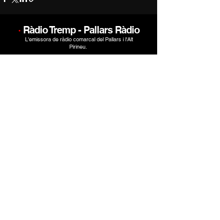
·
Ràdio Tremp - Pallars Ràdio
L'emissora de ràdio comarcal del Pallars i l'Alt
Pirineu.
Escolta'ns a la ràdio al Pallars
95.8 FM
En streaming i en pòdcast
radiotremp.cat
i
pallarsradio.cat
informatius@pallarsradio.cat
radiotremp@digitalhits.cat
Plaça del Portal, 5 (Edifici de l'antic Cafè Modern)
25650 Isona (Pallars Jussà)
Montcau Produccions · Un mitjà de
CMG Catalunya
Media Grup.
© 2025. Tots els drets reservats.
Política de privacitat
Avís legal