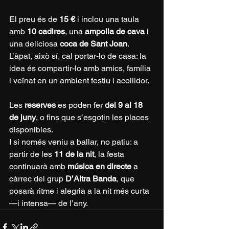
El preu és de 
15 €
 i inclou una taula 
amb 
10 cadires
, una 
ampolla de cava
 i 
una deliciosa 
coca de Sant Joan
. 
L’àpat, això sí, cal portar-lo de casa: la 
idea és compartir-lo amb amics, família 
i veïnat en un ambient festiu i acollidor.
Les 
reserves
 es poden fer 
del 9 al 18 
de juny
, o fins que s’esgotin les places 
disponibles.
I si només veniu a ballar, no patiu: a 
partir de les 
11 de la nit
, la festa 
continuarà amb 
música en directe
 a 
càrrec del grup 
D’Altra Banda
, que 
posarà ritme i alegria a la nit més curta 
—i intensa— de l’any.