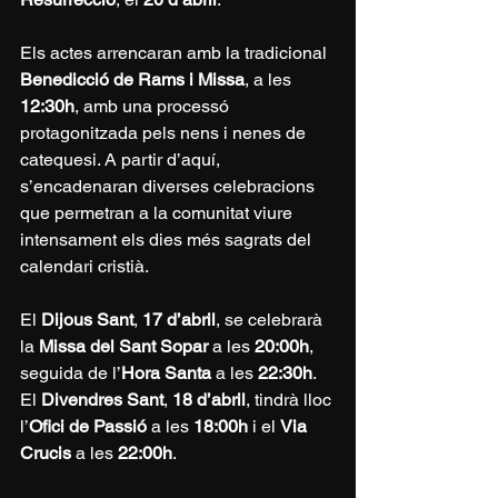
Els actes arrencaran amb la tradicional 
Benedicció de Rams i Missa
, a les 
12:30h
, amb una processó 
protagonitzada pels nens i nenes de 
catequesi. A partir d’aquí, 
s’encadenaran diverses celebracions 
que permetran a la comunitat viure 
intensament els dies més sagrats del 
calendari cristià.
El 
Dijous Sant
, 
17 d’abril
, se celebrarà 
la 
Missa del Sant Sopar
 a les 
20:00h
, 
seguida de l’
Hora Santa
 a les 
22:30h
. 
El 
Divendres Sant
, 
18 d’abril
, tindrà lloc 
l’
Ofici de Passió
 a les 
18:00h
 i el 
Via 
Crucis
 a les 
22:00h
.