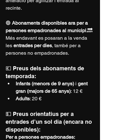
antelació per agilitzar l’entrada al 
recinte.
🟢 
Abonaments disponibles ara per a 
persones empadronades al municipi.
🔜 
Més endavant es posaran a la venda 
les 
entrades per dies
, també per a 
persones no empadronades.
💶 Preus dels abonaments de 
temporada:
Infants (menors de 9 anys)
 i 
gent 
gran (majors de 65 anys)
: 12 €
Adults
: 20 €
💵 Preus orientatius per a 
entrades d’un sol dia (encara no 
disponibles):
Per a persones empadronades: