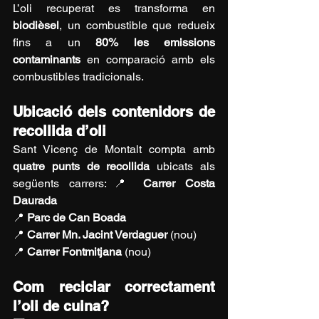
L’oli recuperat es transforma en 
biodièsel
, un combustible que redueix 
fins a un 
80% les emissions 
contaminants
 en comparació amb els 
combustibles tradicionals.
Ubicació dels contenidors de 
recollida d’oli
Sant Vicenç de Montalt compta amb 
quatre punts de recollida
 ubicats als 
següents carrers:📍 
Carrer Costa 
Daurada
📍 
Parc de Can Boada
📍 
Carrer Mn. Jacint Verdaguer
 (nou)
📍 
Carrer Fontmitjana
 (nou)
Com reciclar correctament 
l’oli de cuina?