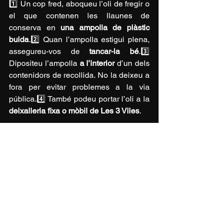
1️⃣ Un cop fred, aboqueu l’oli de fregir o 
el que contenen les llaunes de 
conserva en 
una ampolla de plàstic 
buida
.2️⃣ Quan l’ampolla estigui plena, 
assegureu-vos de 
tancar-la bé
.3️⃣ 
Dipositeu l’ampolla 
a l’interior
 d’un dels 
contenidors de recollida. No la deixeu a 
fora per evitar problemes a la via 
pública.4️⃣ També podeu portar l’oli a la 
deixalleria fixa o mòbil de Les 3 Viles
.
Aquest nou servei facilita el reciclatge i 
contribueix a la protecció del medi 
ambient. Fem-ho entre tots! 🌍♻️
·
Ràdio Tremp - Pallars Ràdio