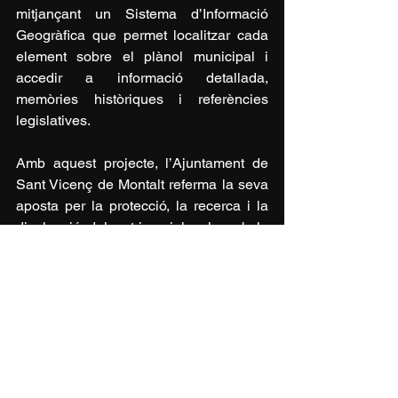
mitjançant un Sistema d’Informació 
Geogràfica que permet localitzar cada 
element sobre el plànol municipal i 
accedir a informació detallada, 
memòries històriques i referències 
legislatives.
Amb aquest projecte, l’Ajuntament de 
Sant Vicenç de Montalt referma la seva 
aposta per la protecció, la recerca i la 
divulgació del patrimoni local, amb la 
voluntat de posar-lo a l’abast de tothom 
i de transmetre’l a les generacions 
futures.
·
Ràdio Tremp - Pallars Ràdio